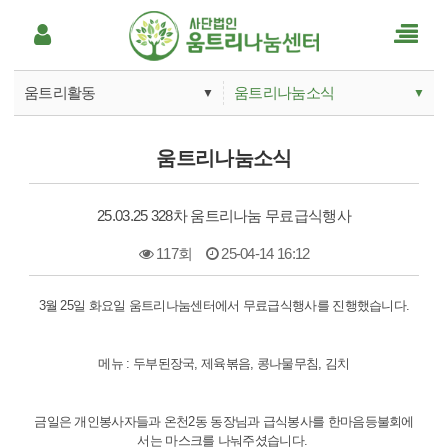
움트리활동
움트리나눔소식
▼
▼
움트리나눔소개
움트리나눔소식
움트리나눔소식
사업안내
후원소식
25.03.25 328차 움트리나눔 무료급식행사
후원하기
117회
25-04-14 16:12
움트리활동
본문
3월 25일 화요일 움트리나눔센터에서 무료급식행사를 진행했습니다.
자료실
메뉴 : 두부된장국, 제육볶음, 콩나물무침, 김치
금일은 개인봉사자들과 온천2동 동장님과 급식봉사를 한마음등불회에
서는 마스크를 나눠주셨습니다.