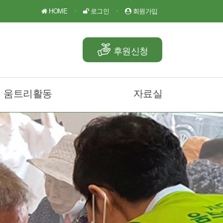
HOME
ㆍ
로그인
ㆍ
회원가입
후원신청
움트리활동
자료실
움트리나눔소식
공지사항
후원소식
언론보도
Q&A