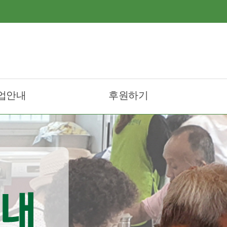
업안내
후원하기
트리무료급식
후원안내및참여
트리도시락배달
후원신청