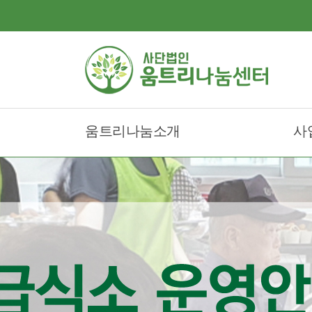
움트리나눔소개
사
움트리나눔이란?
움
인사말
움
조직도
오시는길