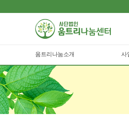
움트리나눔소개
사
움트리나눔이란?
움
인사말
움
조직도
오시는길