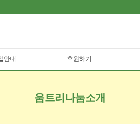
업안내
후원하기
트리무료급식
후원안내및참여
트리도시락배달
후원신청
움트리나눔소개