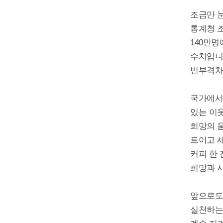
조금만 
통계청 조
140만명
수치입니
빈부격차
국가에서
있는 이
희망의 
트이고 
커피 한
희망과 
앞으로도
실천하는