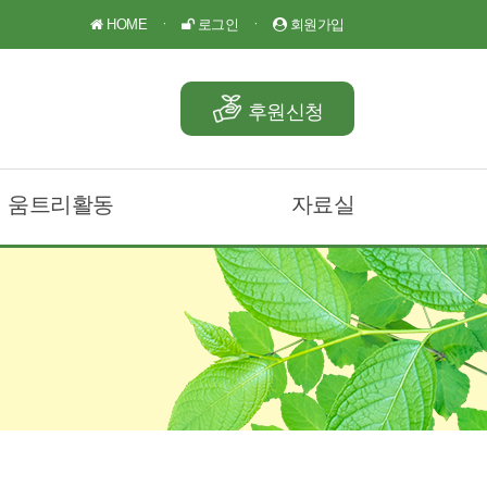
HOME
ㆍ
로그인
ㆍ
회원가입
후원신청
움트리활동
자료실
움트리나눔소식
공지사항
후원소식
언론보도
Q&A