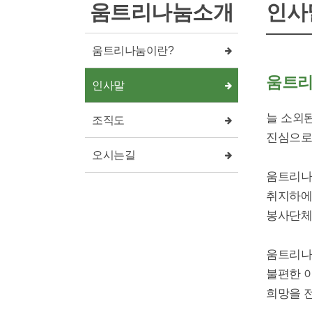
움트리나눔소개
인사
움트리나눔이란?
움트리
인사말
늘 소외
조직도
진심으로
오시는길
움트리나
취지하에 
봉사단체
움트리나
불편한 
희망을 