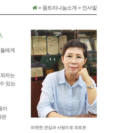
>
움트리나눔소개
>
인사말
.
님들에게
 되자는
 수 있는
동이
작은
따뜻한 관심과 사랑으로 외로운