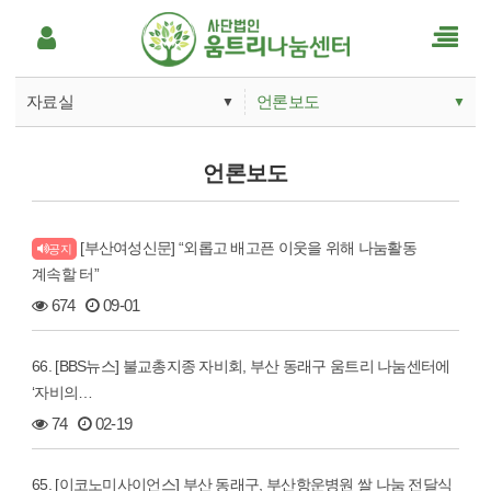
자료실
언론보도
▼
▼
움트리나눔소개
공지사항
언론보도
사업안내
언론보도
[부산여성신문] “외롭고 배고픈 이웃을 위해 나눔활동
후원하기
공지
Q&A
계속할 터”
움트리활동
674
09-01
자료실
66. [BBS뉴스] 불교총지종 자비회, 부산 동래구 움트리 나눔센터에
‘자비의…
74
02-19
65. [이코노미사이언스] 부산 동래구, 부산항운병원 쌀 나눔 전달식