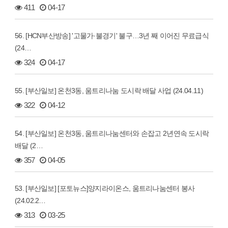
411
04-17
56. [HCN부산방송] '고물가·불경기' 불구…3년 째 이어진 무료급식
(24…
324
04-17
55. [부산일보] 온천3동, 움트리나눔 도시락 배달 사업 (24.04.11)
322
04-12
54. [부산일보] 온천3동, 움트리나눔센터와 손잡고 2년연속 도시락
배달 (2…
357
04-05
53. [부산일보] [포토뉴스]양지라이온스, 움트리나눔센터 봉사
(24.02.2…
313
03-25