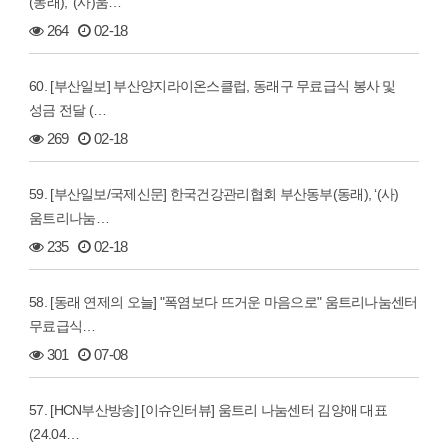
(동래), ‘(사)움…
264
02-18
60. [부산일보] 부산양지라이온스클럽, 동래구 무료급식 봉사 및
성금 전달 (…
269
02-18
59. [부산일보/국제신문] 한국건강관리협회 부산동부(동래), ‘(사)
움트리나눔…
235
02-18
58. [동래 연제의 오늘] "폭염보다 뜨거운 마음으로" 움트리나눔센터
무료급식…
301
07-08
57. [HCN부산방송] [이슈인터뷰] 움트리 나눔센터 김양애 대표
(24.04…