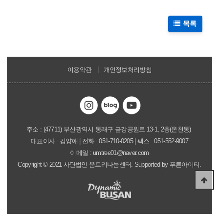
목록
이용약관
개인정보처리방침
주소 : (47711) 부산광역시 동래구 금강공원로 13-1, 2층(온천동)
대표이사 : 김양애
| 전화 : 051-710-0205 | 팩스 : 051-552-9007
이메일 : umtree01@naver.com
Copyright
©
2021 사단법인 움트리나눔센터. Supported by
푸른아이티.