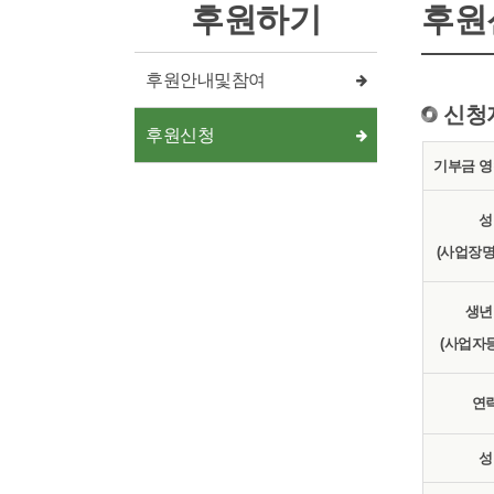
후원하기
후원
후원안내및참여
신청
후원신청
기부금 영
성
(사업장명
생년
(사업자
연
성