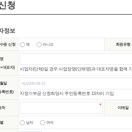
신청
자정보
수증 신청
예
아니오
회원유형
명
+대표자)
사업자(단체)일 경우 사업장명(단체명)과 대표자명을 함께 
월일
등록번호)
지정기부금 신청희망시 주민등록번호 13자리 기입
락처
이메일
별
남자
여자