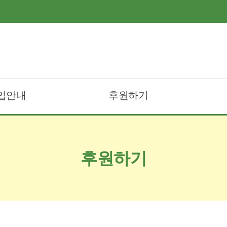
업안내
후원하기
트리무료급식
후원안내및참여
트리도시락배달
후원신청
후원하기