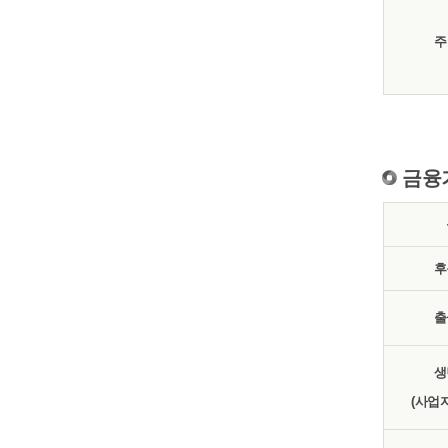
주
금융
후
출
생
(사업