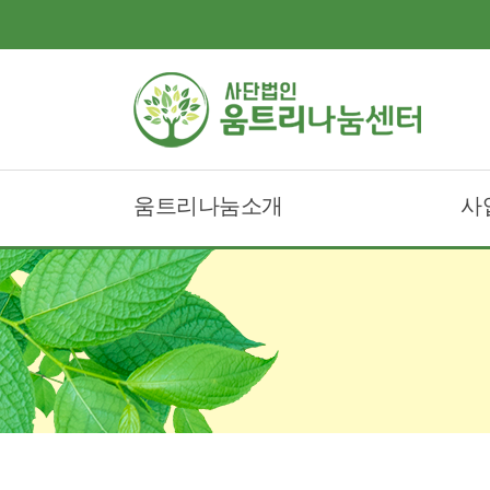
움트리나눔소개
사
움트리나눔이란?
움
인사말
움
조직도
오시는길