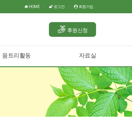
HOME
ㆍ
로그인
ㆍ
회원가입
후원신청
움트리활동
자료실
움트리나눔소식
공지사항
후원소식
언론보도
Q&A