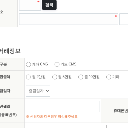
검색
소
거래정보
구분
계좌 CMS
카드 CMS
원금액
월 2만원
월 5만원
월 10만원
기타
금일자
년월일
휴대폰번
자등록번호)
※ 신청자와 다른경우 작성해주세요